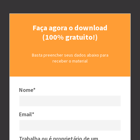
Faça agora o download
(100% gratuito!)
Basta preencher seus dados abaixo para
receber o material
Nome*
Email*
Trabalha ou é proprietário de um