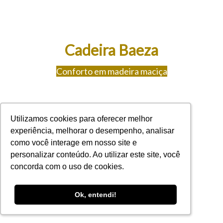
Cadeira Baeza
Conforto em madeira maciça
Valorize o essencial com sotisticação.
Utilizamos cookies para oferecer melhor
Utilizamos cookies para oferecer melhor
experiência, melhorar o desempenho, analisar
experiência, melhorar o desempenho, analisar
como você interage em nosso site e
como você interage em nosso site e
personalizar conteúdo. Ao utilizar este site, você
personalizar conteúdo. Ao utilizar este site, você
Solicitar orçamento
concorda com o uso de cookies.
concorda com o uso de cookies.
Ok, entendi!
Ok, entendi!
Ver detalhes